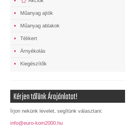
Akciók
Műanyag ajtók
Műanyag ablakok
Télikert
Árnyékolás
Kiegészítők
Kérjen tőlünk Árajánlatot!
Írjon nekünk levelet, segítünk választani:
info@euro-kom2000.hu